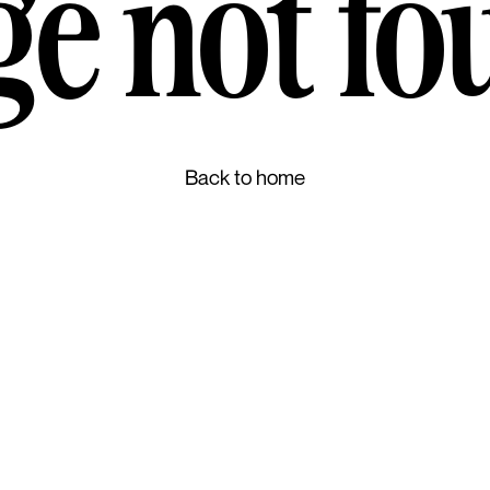
ge not fo
Back to home