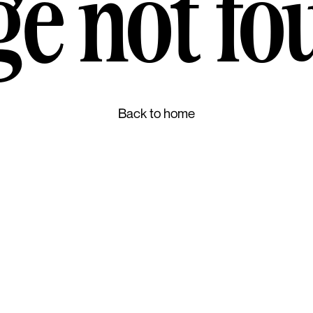
ge not fo
Back to home