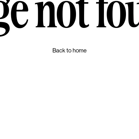
ge not fo
Back to home