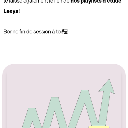
te laisse également le lien de
nos playlists d’étude
!
Lexya
Bonne fin de session à toi!💻