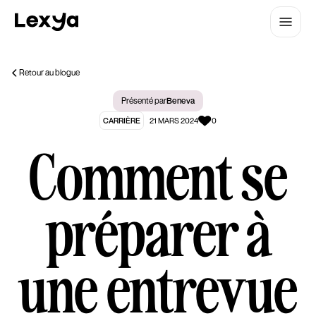
Retour au blogue
Présenté par
Beneva
CARRIÈRE
21 MARS 2024
0
Comment se
préparer à
une entrevue