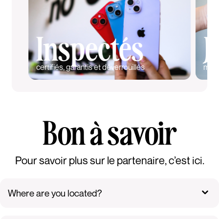
Inspectés
J
certifiés, garantis et déverrouillés
moin
Bon à savoir
Pour savoir plus sur le partenaire, c’est ici.
Where are you located?