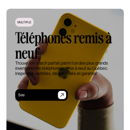
MULTIPLE
Téléphones remis à
neuf
Trouve ton match parfait parmi l’un des plus grands
inventaires de téléphones remis à neuf au Québec.
Inspectés, certifiés, déverrouillés et garantis!
See