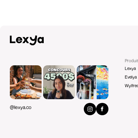
Produi
Lexya
Evelya
Wylfre
@lexya.co