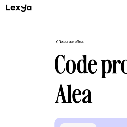
Retour aux offres
Code p
Alea