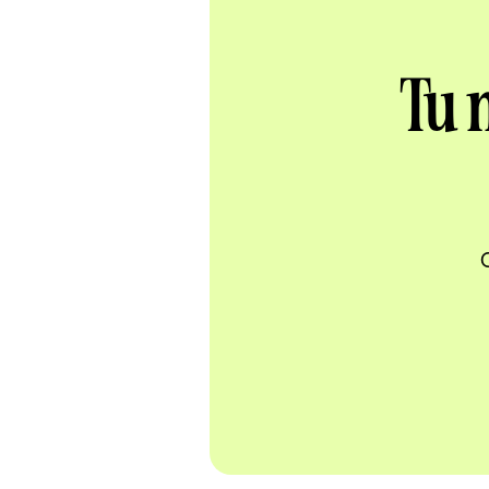
Tu 
Q