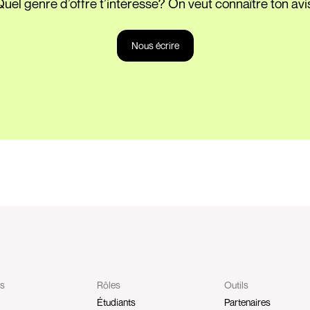
uel genre d’offre t’intéresse? On veut connaître ton avi
Nous écrire
ts
Rôles
Outils
Étudiants
Partenaires