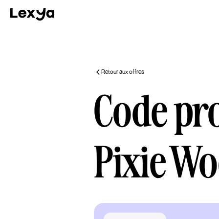
Retour aux offres
Code p
Pixie W