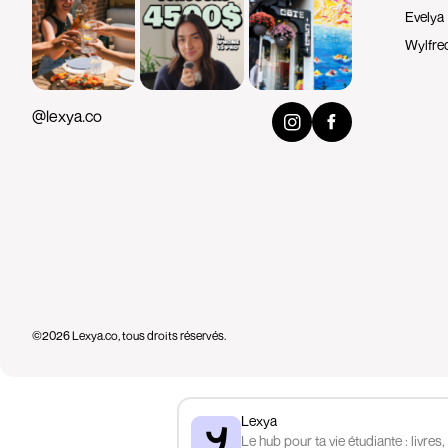
Evelya
Wylfre
@lexya.co
©2026 Lexya.co, tous droits réservés.
Lexya
Le hub pour ta vie étudiante : livres,