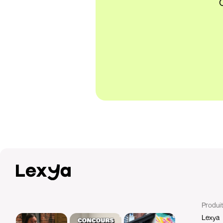
Q
Produi
Lexya