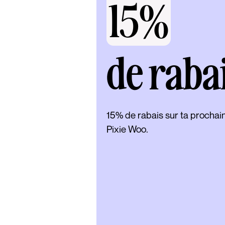
15%
de raba
15% de rabais sur ta procha
Pixie Woo.